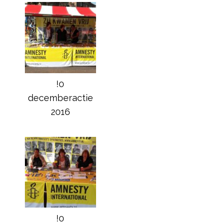
!0
decemberactie
2016
!0