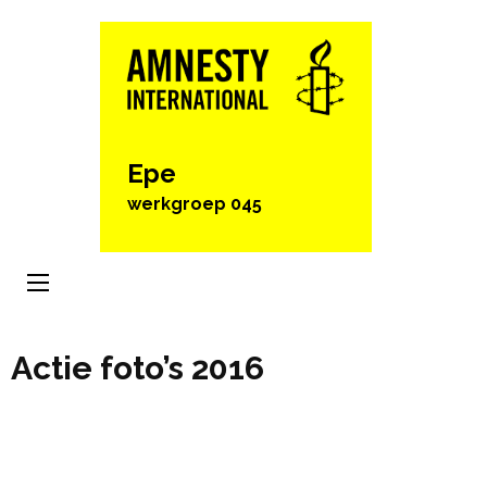
Ga
naar
inhoud
(Druk
enter)
Epe
werkgroep 045
Actie foto’s 2016